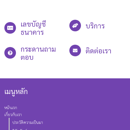
สล็อต
สล็อตออนไลน์
สล็อต xo
สล็อต joker แจกเครดิตฟรี
สล็อตเครดิต
ฟรี
ทางเข้า red168
เลขบัญชี
บริการ
ธนาคาร
กระดานถาม
ติดต่อเรา
ตอบ
เมนูหลัก
หน้าแรก
เกี่ยวกับเรา
ประวัติความเป็นมา