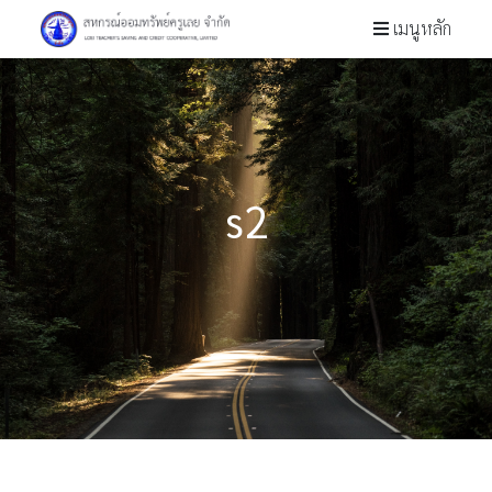
เมนูหลัก
s2